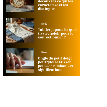
découvrez ce qui les
caractérise et les
distingue
Mode
Tablier japonais : quel
tissu choisir pour le
confectionner ?
News
Ongle du petit doigt :
pourquoi le laisser
pousser ? Raisons et
significations