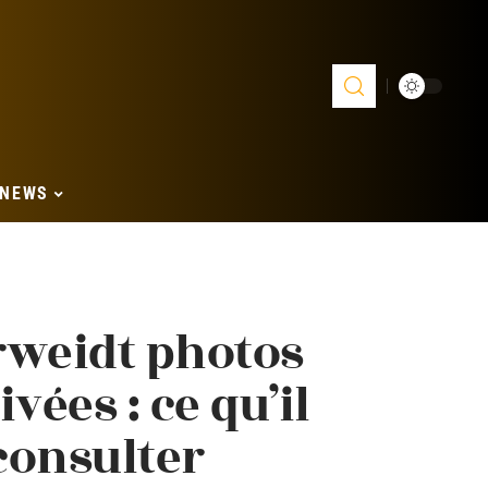
NEWS
rweidt photos
vées : ce qu’il
 consulter