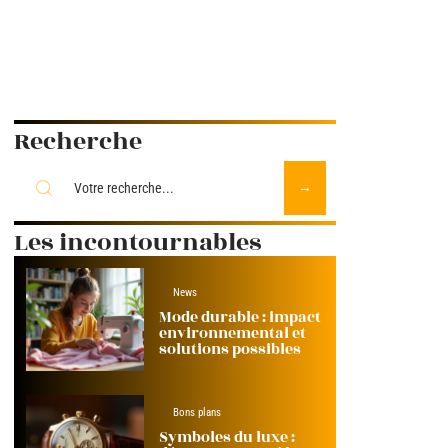
Recherche
Les incontournables
News
Mode durable : impact
environnemental et
solutions possibles
Bons plans
Symboles du luxe :