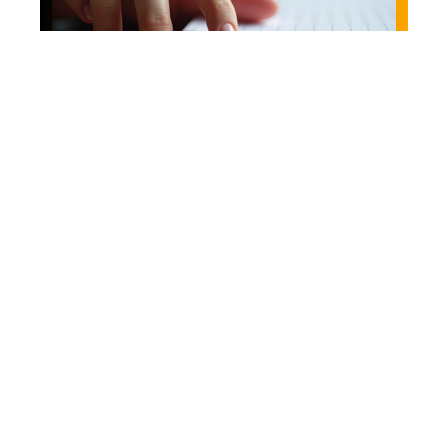
News
Ongle du petit doigt :
pourquoi le laisser
pousser ? Raisons et
significations