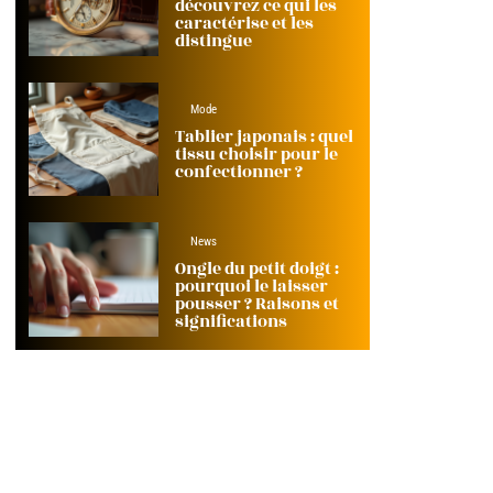
découvrez ce qui les
caractérise et les
distingue
Mode
Tablier japonais : quel
tissu choisir pour le
confectionner ?
News
Ongle du petit doigt :
pourquoi le laisser
pousser ? Raisons et
significations