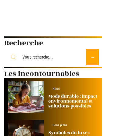
Recherche
Les incontournables
News
Mode durable : impact
environnemental et
solutions possibles
Bons plans
Symboles du luxe :