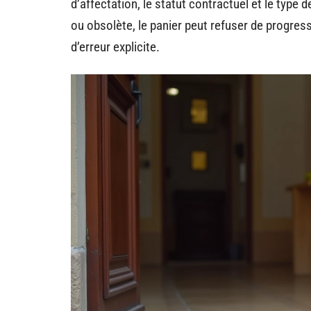
d’affectation, le statut contractuel et le type
ou obsolète, le panier peut refuser de progress
d’erreur explicite.