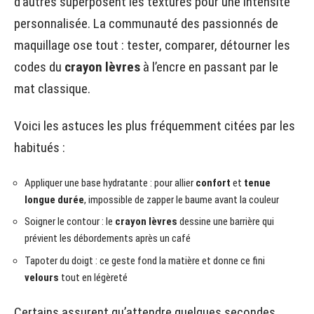
d’autres superposent les textures pour une intensité
personnalisée. La communauté des passionnés de
maquillage ose tout : tester, comparer, détourner les
codes du
crayon lèvres
à l’encre en passant par le
mat classique.
Voici les astuces les plus fréquemment citées par les
habitués :
Appliquer une base hydratante : pour allier
confort
et
tenue
longue durée
, impossible de zapper le baume avant la couleur
Soigner le contour : le
crayon lèvres
dessine une barrière qui
prévient les débordements après un café
Tapoter du doigt : ce geste fond la matière et donne ce fini
velours
tout en légèreté
Certains assurent qu’attendre quelques secondes